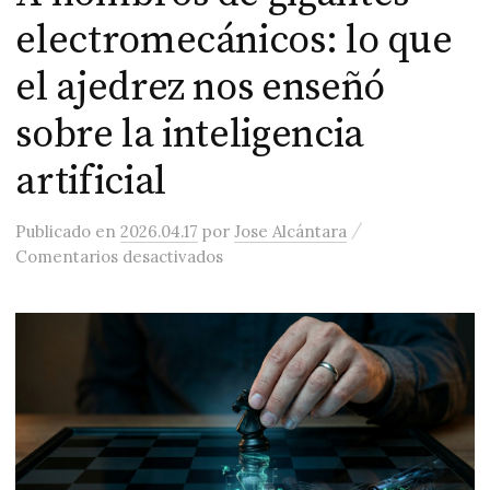
electromecánicos: lo que
el ajedrez nos enseñó
sobre la inteligencia
artificial
/
Publicado
en
2026.04.17
por
Jose Alcántara
en A hombros de gigantes electrome
Comentarios desactivados