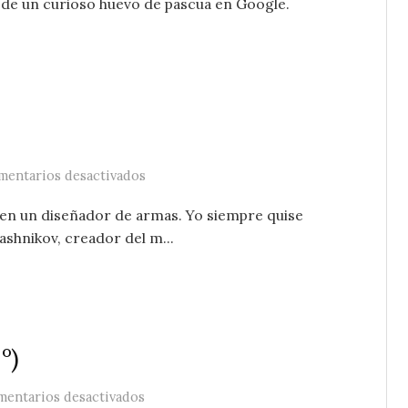
de un curioso huevo de pascua en Google.
en Kalashnikov
mentarios desactivados
 en un diseñador de armas. Yo siempre quise
ashnikov, creador del m...
º)
en Bocados de Actualidad (181º)
entarios desactivados