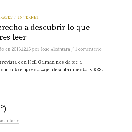
FRASES
INTERNET
/
erecho a descubrir lo que
res leer
/
ado
en
2013.12.16
por
Jose Alcántara
1 comentario
revista con Neil Gaiman nos da pie a
onar sobre aprendizaje, descubrimiento, y RSS.
º)
omentario