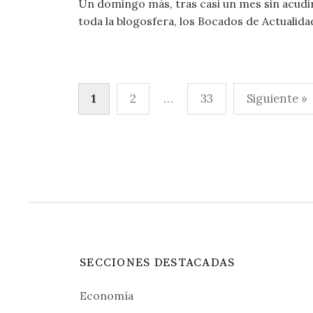
Un domingo más, tras casi un mes sin acudir a
toda la blogosfera, los Bocados de Actualidad
Paginación
1
2
…
33
Siguiente »
de
entradas
SECCIONES DESTACADAS
Economía