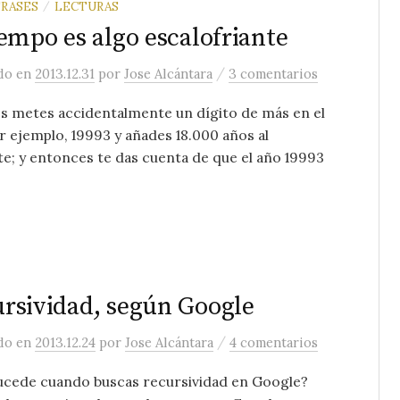
FRASES
LECTURAS
/
iempo es algo escalofriante
/
ado
en
2013.12.31
por
Jose Alcántara
3 comentarios
s metes accidentalmente un dígito de más en el
r ejemplo, 19993 y añades 18.000 años al
e; y entonces te das cuenta de que el año 19993
rsividad, según Google
/
ado
en
2013.12.24
por
Jose Alcántara
4 comentarios
ucede cuando buscas recursividad en Google?