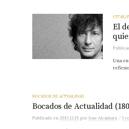
CITAS/
El d
quie
Public
Una ent
reflexi
BOCADOS DE ACTUALIDAD
Bocados de Actualidad (180
/
Publicado
en
2013.12.15
por
Jose Alcántara
1 c