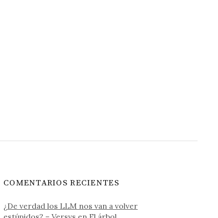
COMENTARIOS RECIENTES
¿De verdad los LLM nos van a volver
estúpidos? – Versvs
en
El árbol