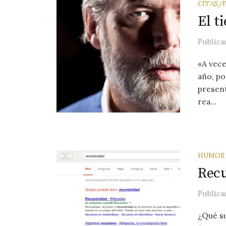
CITAS/
El t
Public
«A vece
año, po
present
rea...
HUMOR
Recu
Public
¿Qué s