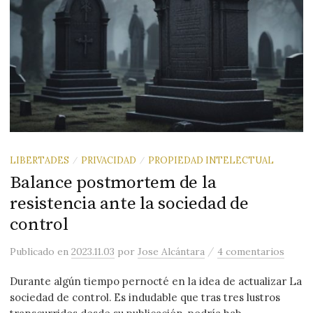
LIBERTADES
PRIVACIDAD
PROPIEDAD INTELECTUAL
/
/
Balance postmortem de la
resistencia ante la sociedad de
control
/
Publicado
en
2023.11.03
por
Jose Alcántara
4 comentarios
Durante algún tiempo pernocté en la idea de actualizar La
sociedad de control. Es indudable que tras tres lustros