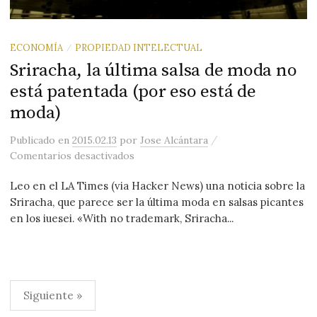
ECONOMÍA
PROPIEDAD INTELECTUAL
/
Sriracha, la última salsa de moda no
está patentada (por eso está de
moda)
/
Publicado
en
2015.02.13
por
Jose Alcántara
en Sriracha, la última salsa de moda n
Comentarios desactivados
Leo en el LA Times (via Hacker News) una noticia sobre la
Sriracha, que parece ser la última moda en salsas picantes
en los iuesei. «With no trademark, Sriracha...
Paginación
Siguiente »
de