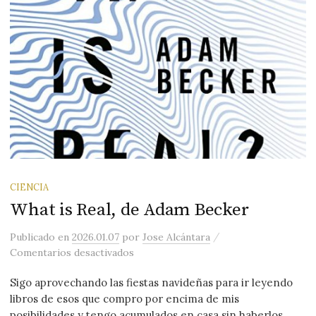
CIENCIA
What is Real, de Adam Becker
/
Publicado
en
2026.01.07
por
Jose Alcántara
en What is Real, de Adam Becker
Comentarios desactivados
Sigo aprovechando las fiestas navideñas para ir leyendo
libros de esos que compro por encima de mis
posibilidades y tengo acumulados en casa sin haberlos