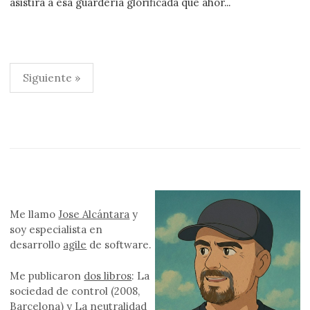
asistirá a esa guardería glorificada que ahor...
Paginación
Siguiente »
de
entradas
Me llamo
Jose Alcántara
y
soy especialista en
desarrollo
agile
de software.
Me publicaron
dos libros
: La
sociedad de control (2008,
Barcelona) y La neutralidad