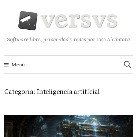
Saltar
al
contenido
Software libre, privacidad y redes por Jose Alcántara
Buscar
Menú
Categoría:
Inteligencia artificial