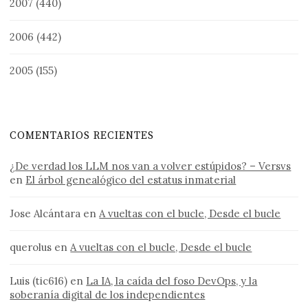
2007
(440)
2006
(442)
2005
(155)
COMENTARIOS RECIENTES
¿De verdad los LLM nos van a volver estúpidos? – Versvs
en
El árbol genealógico del estatus inmaterial
Jose Alcántara
en
A vueltas con el bucle, Desde el bucle
querolus
en
A vueltas con el bucle, Desde el bucle
Luis (tic616)
en
La IA, la caída del foso DevOps, y la
soberanía digital de los independientes