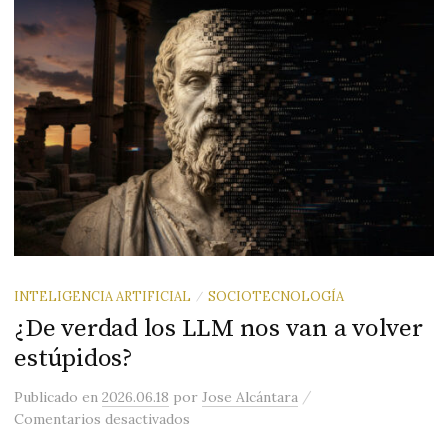
INTELIGENCIA ARTIFICIAL
SOCIOTECNOLOGÍA
/
¿De verdad los LLM nos van a volver
estúpidos?
/
Publicado
en
2026.06.18
por
Jose Alcántara
en ¿De verdad los LLM nos van a volve
Comentarios desactivados