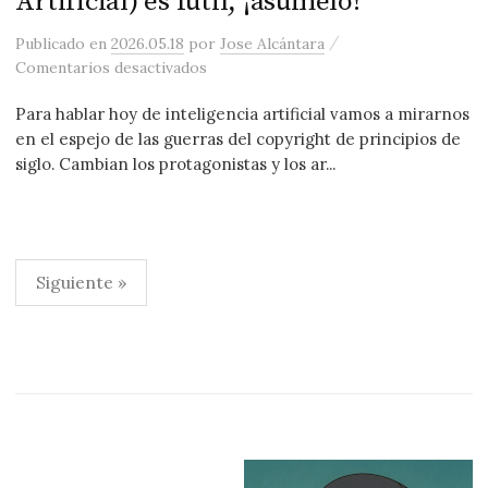
Artificial) es fútil, ¡asúmelo!
/
Publicado
en
2026.05.18
por
Jose Alcántara
en La resistencia (a la Inteligencia Artif
Comentarios desactivados
Para hablar hoy de inteligencia artificial vamos a mirarnos
en el espejo de las guerras del copyright de principios de
siglo. Cambian los protagonistas y los ar...
Paginación
Siguiente »
de
entradas