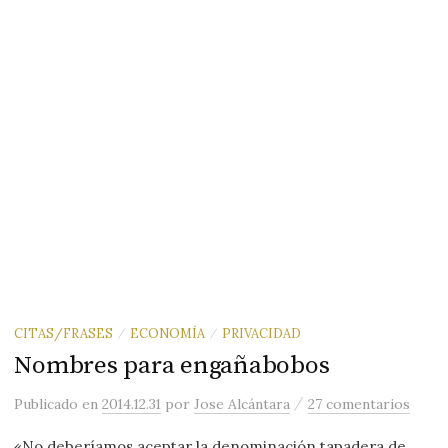
CITAS/FRASES
ECONOMÍA
PRIVACIDAD
/
/
Nombres para engañabobos
/
Publicado
en
2014.12.31
por
Jose Alcántara
27 comentarios
«No deberíamos aceptar la denominación tapadera de