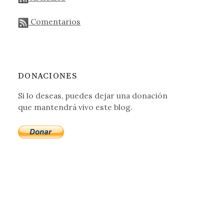
hora que la UE vuelve a la carga para eliminarlo
Comentarios
DONACIONES
Si lo deseas, puedes dejar una donación
que mantendrá vivo este blog.
oveedor no puede crecer de otra forma