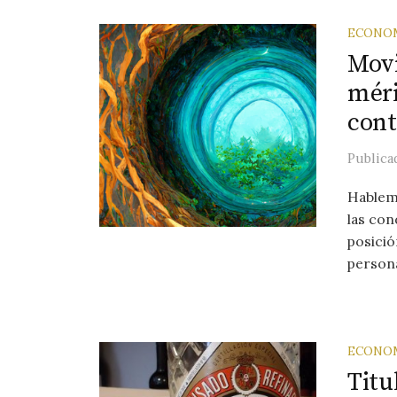
ECONO
Movi
méri
cont
Public
Hablem
las con
posició
persona
ECONO
Titu