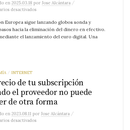
/
ado
en
2025.03.18
por
Jose Alcántara
en Recapitulando sobre el dinero en efectivo a
rios desactivados
ón Europea sigue lanzando globos sonda y
asos hacia la eliminación del dinero en efectivo.
ediante el lanzamiento del euro digital. Una
MÍA
INTERNET
/
recio de tu subscripción
do el proveedor no puede
er de otra forma
/
ado
en
2023.08.11
por
Jose Alcántara
en El precio de tu subscripción cuando el pr
rios desactivados