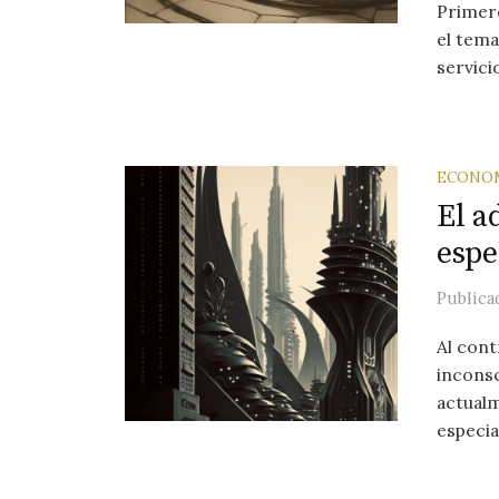
Primero
el tema
servici
ECONO
El a
espe
Public
Al cont
inconsc
actualm
especial