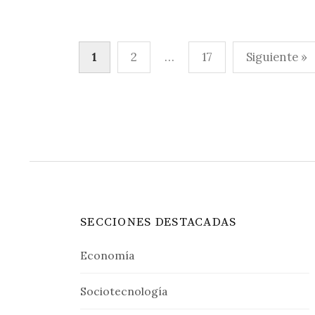
Paginación
1
2
…
17
Siguiente »
de
entradas
SECCIONES DESTACADAS
Economía
Sociotecnología