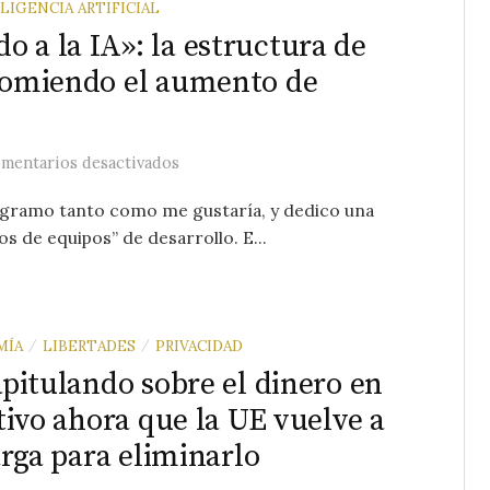
LIGENCIA ARTIFICIAL
 a la IA»: la estructura de
 comiendo el aumento de
en «No estamos sacando partido a la IA»
mentarios desactivados
ogramo tanto como me gustaría, y dedico una
s de equipos” de desarrollo. E...
MÍA
LIBERTADES
PRIVACIDAD
/
/
pitulando sobre el dinero en
tivo ahora que la UE vuelve a
arga para eliminarlo