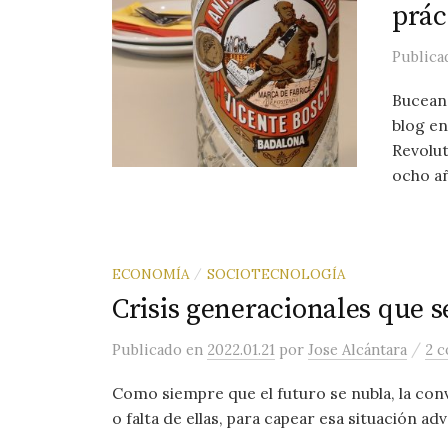
prác
Public
Bucean
blog en
Revolut
ocho añ
ECONOMÍA
SOCIOTECNOLOGÍA
/
Crisis generacionales que s
/
Publicado
en
2022.01.21
por
Jose Alcántara
2 c
Como siempre que el futuro se nubla, la con
o falta de ellas, para capear esa situación ad