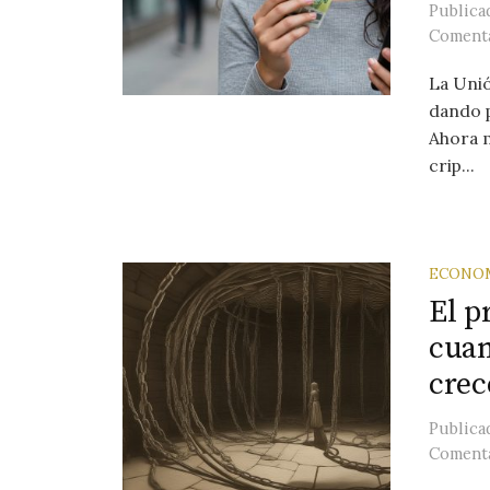
Public
Comenta
La Uni
dando p
Ahora m
crip...
ECONO
El p
cuan
crec
Public
Comenta