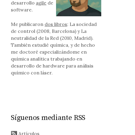
desarrollo
agile
de
software.
Me publicaron
dos libros
: La sociedad
de control (2008, Barcelona) y La
neutralidad de la Red (2010, Madrid).
: la estructura de las organizaciones se está comiendo el aumen
También estudié química, y de hecho
me doctoré especializándome en
química analítica trabajando en
desarrollo de hardware para análisis
químico con láser.
Síguenos mediante RSS
Artículos