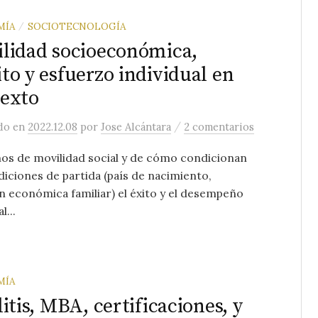
MÍA
SOCIOTECNOLOGÍA
/
lidad socioeconómica,
to y esfuerzo individual en
exto
/
ado
en
2022.12.08
por
Jose Alcántara
2 comentarios
os de movilidad social y de cómo condicionan
diciones de partida (país de nacimiento,
n económica familiar) el éxito y el desempeño
l...
MÍA
litis, MBA, certificaciones, y