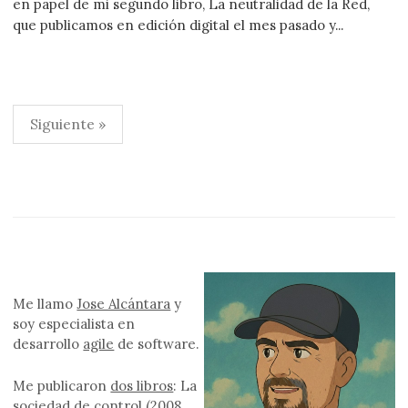
en papel de mi segundo libro, La neutralidad de la Red,
que publicamos en edición digital el mes pasado y...
Paginación
Siguiente »
de
entradas
Me llamo
Jose Alcántara
y
soy especialista en
desarrollo
agile
de software.
Me publicaron
dos libros
: La
sociedad de control (2008,