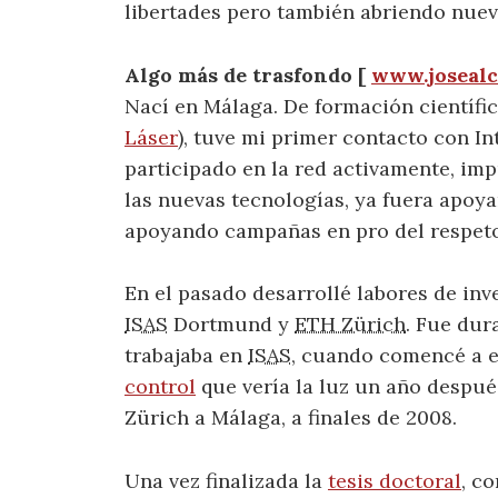
libertades pero también abriendo nueva
Algo más de trasfondo [
www.josealc
Nací en Málaga. De formación científi
Láser
), tuve mi primer contacto con I
participado en la red activamente, imp
las nuevas tecnologías, ya fuera apoya
apoyando campañas en pro del respeto 
En el pasado desarrollé labores de inv
ISAS
Dortmund y
ETH Zürich
. Fue dur
trabajaba en
ISAS
, cuando comencé a e
control
que vería la luz un año despué
Zürich a Málaga, a finales de 2008.
Una vez finalizada la
tesis doctoral
, c