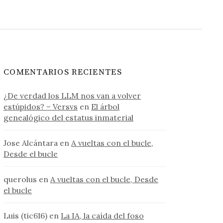
COMENTARIOS RECIENTES
¿De verdad los LLM nos van a volver
estúpidos? – Versvs
en
El árbol
genealógico del estatus inmaterial
Jose Alcántara
en
A vueltas con el bucle,
Desde el bucle
querolus
en
A vueltas con el bucle, Desde
el bucle
Luis (tic616)
en
La IA, la caída del foso