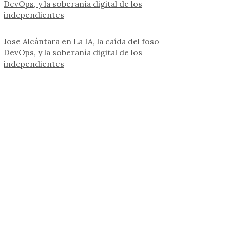
DevOps, y la soberanía digital de los
independientes
Jose Alcántara
en
La IA, la caída del foso
DevOps, y la soberanía digital de los
independientes