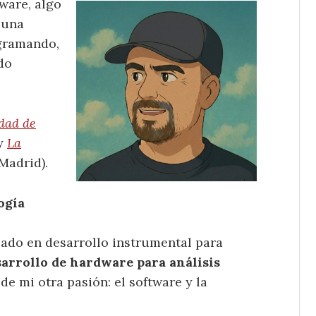
ware, algo
 una
ogramando,
do
dad de
 y
La
 Madrid).
ogía
ado en desarrollo instrumental para
sarrollo de hardware para análisis
de mi otra pasión: el software y la