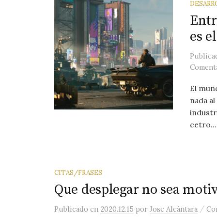
DESARR
Entr
es e
Public
Comenta
El mund
nada al
industr
cetro...
CITAS/FRASES
Que desplegar no sea motiv
/
Publicado
en
2020.12.15
por
Jose Alcántara
Co