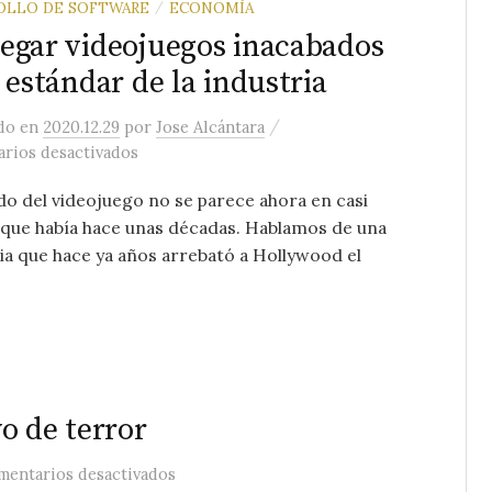
OLLO DE SOFTWARE
ECONOMÍA
/
egar videojuegos inacabados
l estándar de la industria
/
ado
en
2020.12.29
por
Jose Alcántara
en Entregar videojuegos inacabados es el está
rios desactivados
o del videojuego no se parece ahora en casi
 que había hace unas décadas. Hablamos de una
ia que hace ya años arrebató a Hollywood el
o de terror
en Que desplegar no sea motivo de terro
mentarios desactivados