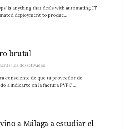
ps’ is anything that deals with automating IT
omated deployment to produc...
ro brutal
en PVPC en números: un ahorro brutal
entarios desactivados
ra consciente de que tu proveedor de
ado a indicarte en la factura PVPC ...
vino a Málaga a estudiar el