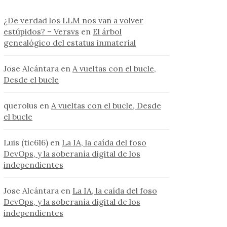
¿De verdad los LLM nos van a volver
estúpidos? – Versvs
en
El árbol
genealógico del estatus inmaterial
Jose Alcántara
en
A vueltas con el bucle,
Desde el bucle
querolus
en
A vueltas con el bucle, Desde
el bucle
Luis (tic616)
en
La IA, la caída del foso
DevOps, y la soberanía digital de los
independientes
Jose Alcántara
en
La IA, la caída del foso
DevOps, y la soberanía digital de los
independientes