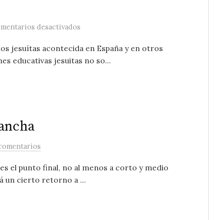
en De cuando Ortega y Gasset vino a Mála
mentarios desactivados
os jesuítas acontecida en España y en otros
es educativas jesuitas no so...
 ancha
comentarios
es el punto final, no al menos a corto y medio
á un cierto retorno a ...