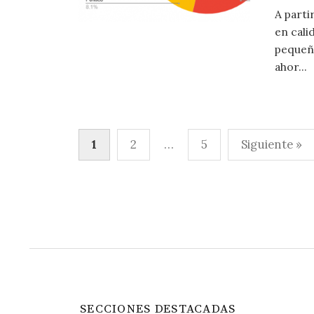
A parti
en cali
pequeño
ahor...
Paginación
1
2
…
5
Siguiente »
de
entradas
SECCIONES DESTACADAS