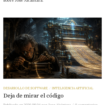
sobre Jose Alcántara
.
DESARROLLO DE SOFTWARE
INTELIGENCIA ARTIFICIAL
/
Deja de mirar el código
/
Publicado
en
2026.08.04
por
Jose Alcántara
0 comentarios