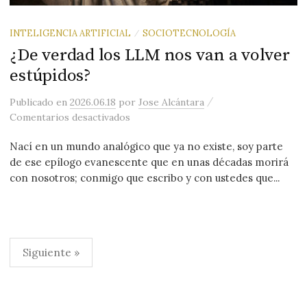
INTELIGENCIA ARTIFICIAL
SOCIOTECNOLOGÍA
/
¿De verdad los LLM nos van a volver
estúpidos?
/
Publicado
en
2026.06.18
por
Jose Alcántara
en ¿De verdad los LLM nos van a volve
Comentarios desactivados
Nací en un mundo analógico que ya no existe, soy parte
de ese epílogo evanescente que en unas décadas morirá
con nosotros; conmigo que escribo y con ustedes que...
Paginación
Siguiente »
de
entradas