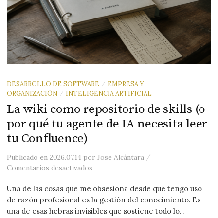
DESARROLLO DE SOFTWARE
EMPRESA Y
/
ORGANIZACIÓN
INTELIGENCIA ARTIFICIAL
/
La wiki como repositorio de skills (o
por qué tu agente de IA necesita leer
tu Confluence)
/
Publicado
en
2026.07.14
por
Jose Alcántara
en La wiki como repositorio de skills 
Comentarios desactivados
Una de las cosas que me obsesiona desde que tengo uso
de razón profesional es la gestión del conocimiento. Es
una de esas hebras invisibles que sostiene todo lo...