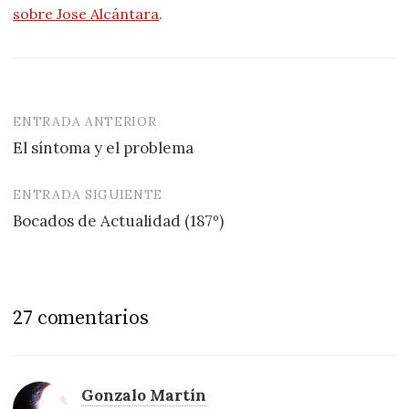
sobre Jose Alcántara
.
ENTRADA ANTERIOR
Navegación
El síntoma y el problema
de
entradas
ENTRADA SIGUIENTE
Bocados de Actualidad (187º)
27 comentarios
Gonzalo Martín