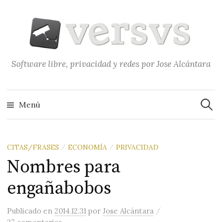
Saltar
al
contenido
Software libre, privacidad y redes por Jose Alcántara
Buscar
Menú
CITAS/FRASES
ECONOMÍA
PRIVACIDAD
/
/
Nombres para
engañabobos
/
Publicado
en
2014.12.31
por
Jose Alcántara