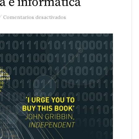
ca e informática
/
en Programming the Universe, e
Comentarios desactivados