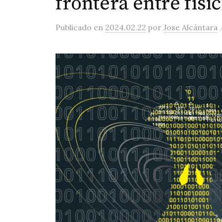
frontera entre físi
Publicado
en
2024.02.22
por
Jose Alcántara