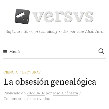
Saltar
al
contenido
Software libre, privacidad y redes por Jose Alcántara
Buscar
Menú
CIENCIA
LECTURAS
/
La obsesión genealógica
/
Publicado
en
2022.04.02
por
Jose Alcántara
en La obsesión genealógica
Comentarios desactivados