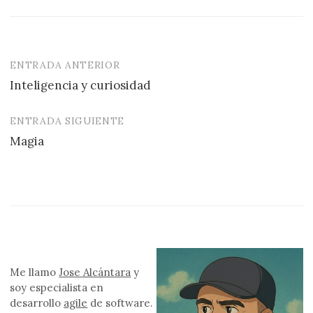
ENTRADA ANTERIOR
Navegación
Inteligencia y curiosidad
de
entradas
ENTRADA SIGUIENTE
Magia
Me llamo
Jose Alcántara
y
soy especialista en
desarrollo
agile
de software.