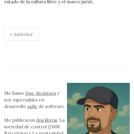
estado de la cultura libre y el marco juríd...
Paginación
« Anterior
de
entradas
Me llamo
Jose Alcántara
y
soy especialista en
desarrollo
agile
de software.
Me publicaron
dos libros
: La
sociedad de control (2008,
Barcelona) y La neutralidad