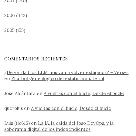
2007
(440)
2006
(442)
2005
(155)
COMENTARIOS RECIENTES
¿De verdad los LLM nos van a volver estúpidos? – Versvs
en
El árbol genealógico del estatus inmaterial
Jose Alcántara
en
A vueltas con el bucle, Desde el bucle
querolus
en
A vueltas con el bucle, Desde el bucle
Luis (tic616)
en
La IA, la caída del foso DevOps, y la
soberanía digital de los independientes