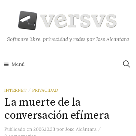
Saltar
al
contenido
Software libre, privacidad y redes por Jose Alcántara
Buscar
Menú
INTERNET
PRIVACIDAD
/
La muerte de la
conversación efímera
/
Publicado
en
2006.10.23
por
Jose Alcántara