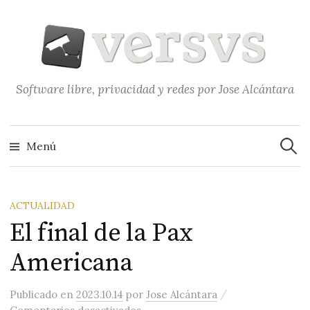
Saltar
al
contenido
Software libre, privacidad y redes por Jose Alcántara
Buscar
Menú
ACTUALIDAD
El final de la Pax
Americana
/
Publicado
en
2023.10.14
por
Jose Alcántara
en El final de la Pax Americana