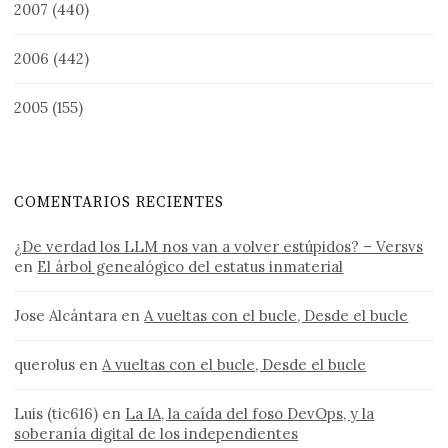
2007
(440)
2006
(442)
2005
(155)
COMENTARIOS RECIENTES
¿De verdad los LLM nos van a volver estúpidos? – Versvs
en
El árbol genealógico del estatus inmaterial
Jose Alcántara
en
A vueltas con el bucle, Desde el bucle
querolus
en
A vueltas con el bucle, Desde el bucle
Luis (tic616)
en
La IA, la caída del foso DevOps, y la
soberanía digital de los independientes