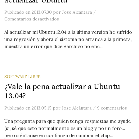
actualizar Ubuntu
/
Publicado
en
2013.07.30
por
Jose Alcántara
en Problema en el arranque tras actua
Comentarios desactivados
Al actualizar mi Ubuntu 12.04 a la última versión he sufrido
una regresión y ahora el sistema no arranca a la primera,
muestra un error que dice «archivo no enc...
SOFTWARE LIBRE
¿Vale la pena actualizar a Ubuntu
13.04?
/
Publicado
en
2013.05.15
por
Jose Alcántara
9 comentarios
Una pregunta para que quien tenga respuestas me ayude
(sí, sé que esto normalmente es un blog y no un foro…
pero siéntanse en confianza de cambiar el chip...