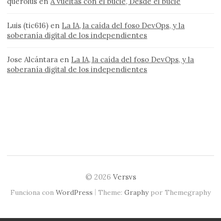
querolus
en
A vueltas con el bucle, Desde el bucle
Luis (tic616)
en
La IA, la caída del foso DevOps, y la
soberanía digital de los independientes
Jose Alcántara
en
La IA, la caída del foso DevOps, y la
soberanía digital de los independientes
© 2026
Versvs
|
Funciona con
WordPress
Theme:
Graphy
por Themegraphy