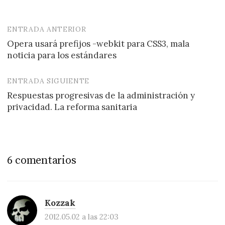
ENTRADA ANTERIOR
Navegación
Opera usará prefijos -webkit para CSS3, mala
de
noticia para los estándares
entradas
ENTRADA SIGUIENTE
Respuestas progresivas de la administración y
privacidad. La reforma sanitaria
6 comentarios
Kozzak
2012.05.02 a las 22:03