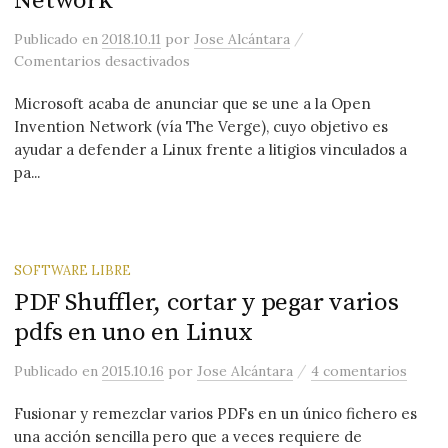
Network
/
Publicado
en
2018.10.11
por
Jose Alcántara
en Microsoft se une a la Open Invent
Comentarios desactivados
Microsoft acaba de anunciar que se une a la Open
Invention Network (vía The Verge), cuyo objetivo es
ayudar a defender a Linux frente a litigios vinculados a
pa...
SOFTWARE LIBRE
PDF Shuffler, cortar y pegar varios
pdfs en uno en Linux
/
Publicado
en
2015.10.16
por
Jose Alcántara
4 comentarios
Fusionar y remezclar varios PDFs en un único fichero es
una acción sencilla pero que a veces requiere de