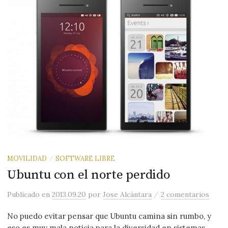
MOVILIDAD
SOFTWARE LIBRE
/
Ubuntu con el norte perdido
/
Publicado
en
2013.09.20
por
Jose Alcántara
2 comentarios
No puedo evitar pensar que Ubuntu camina sin rumbo, y
eso es muy mala noticia para la diversidad en sistemas