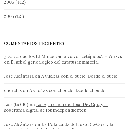
2006
(442)
2005
(155)
COMENTARIOS RECIENTES
¿De verdad los LLM nos van a volver estúpidos? – Versvs
en
El árbol genealógico del estatus inmaterial
Jose Alcántara
en
A vueltas con el bucle, Desde el bucle
querolus
en
A vueltas con el bucle, Desde el bucle
Luis (tic616)
en
La IA, la caída del foso DevOps, y la
soberanía digital de los independientes
Jose Alcántara
en
La IA, la caída del foso DevOps, y la