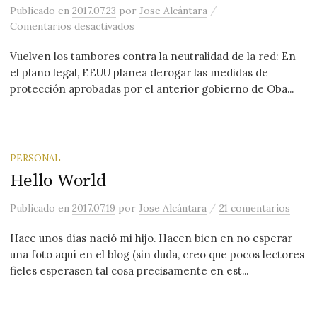
/
Publicado
en
2017.07.23
por
Jose Alcántara
en En la nueva ofensiva contra la neut
Comentarios desactivados
Vuelven los tambores contra la neutralidad de la red: En
el plano legal, EEUU planea derogar las medidas de
protección aprobadas por el anterior gobierno de Oba...
PERSONAL
Hello World
/
Publicado
en
2017.07.19
por
Jose Alcántara
21 comentarios
Hace unos días nació mi hijo. Hacen bien en no esperar
una foto aquí en el blog (sin duda, creo que pocos lectores
fieles esperasen tal cosa precisamente en est...