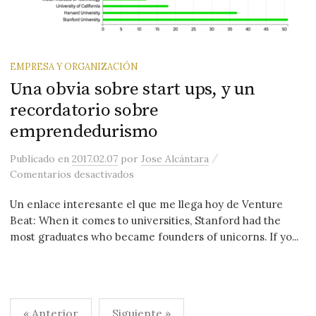
EMPRESA Y ORGANIZACIÓN
Una obvia sobre start ups, y un
recordatorio sobre
emprendedurismo
/
Publicado
en
2017.02.07
por
Jose Alcántara
en Una obvia sobre start ups, y un r
Comentarios desactivados
Un enlace interesante el que me llega hoy de Venture
Beat: When it comes to universities, Stanford had the
most graduates who became founders of unicorns. If yo...
Paginación
« Anterior
Siguiente »