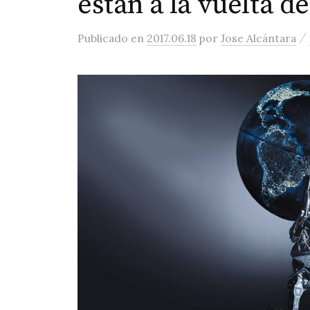
están a la vuelta d
/
Publicado
en
2017.06.18
por
Jose Alcántara