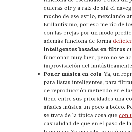
quieras oir y a raiz de ahí el nave
mucho de ese estilo, mezclando ar
Brillantísimo, por eso me río de 
con las orejas por un modo predic
además funciona de forma
deficie
inteligentes basadas en filtros
qu
funcionan muy bien, pero no se ac
improvisación del fantásticament
Poner música en cola
. Ya, un re
para listas inteligentes, para filtr
de reproducción metiendo en ellas
tiene entre sus prioridades una c
añades música un poco a boleo. Per
se trata de la típica cosa que
con 
casualidad de que en el paso de la
funcionar. Yo pensaba que sólo es