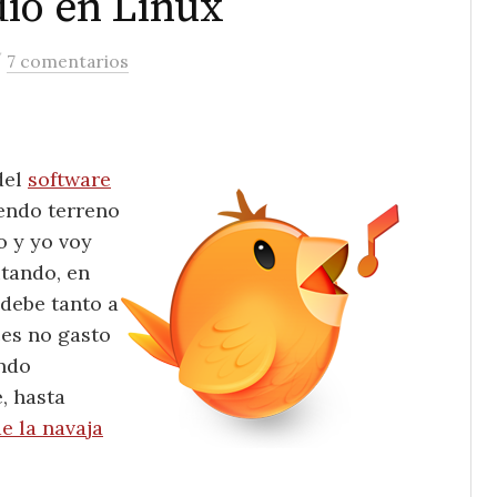
io en Linux
/
7 comentarios
del
software
iendo terreno
o y yo voy
utando, en
debe tanto a
ces no gasto
ando
, hasta
de la navaja