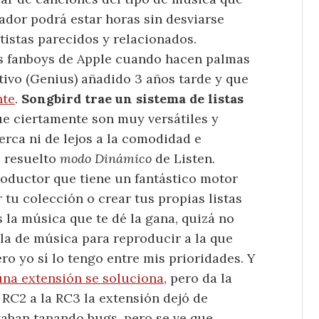
gador podrá estar horas sin desviarse
tistas parecidos y relacionados.
los fanboys de Apple cuando hacen palmas
tivo (Genius) añadido 3 años tarde y que
nte
.
Songbird trae un sistema de listas
e ciertamente son muy versátiles y
erca ni de lejos a la comodidad e
e resuelto
modo Dinámico
de Listen.
productor que tiene un fantástico motor
ar tu colección o crear tus propias listas
 la música que te dé la gana, quizá no
ola de música para reproducir a la que
o yo sí lo tengo entre mis prioridades. Y
una extensión se soluciona
, pero da la
 RC2 a la RC3 la extensión dejó de
taban tapando bugs, pero se ve que