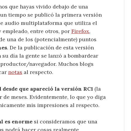
nos que hayas vivido debajo de una
un tiempo se publicó la primera versión
e audio multiplataforma que utiliza el
y empleado, entre otros, por
Firefox
,
a de una de los (potencialmente) puntos
nes
. De la publicación de esta versión
 su día la gente se lanzó a bombardear
 reproductor/navegador. Muchos blogs
scar
notas
al respecto.
 desde que apareció la versión RC1
(la
r de meses. Evidentemente, lo que yo diga
únicamente mis impresiones al respecto.
al es enorme
si consideramos que una
ns podrá hacer cosas realmente