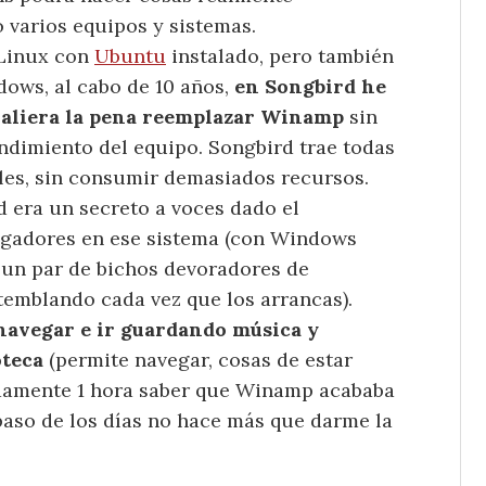
o varios equipos y sistemas.
Linux con
Ubuntu
instalado, pero también
ows, al cabo de 10 años,
en Songbird he
valiera la pena reemplazar Winamp
sin
endimiento del equipo. Songbird trae todas
ales, sin consumir demasiados recursos.
d era un secreto a voces dado el
egadores en ese sistema (con Windows
 un par de bichos devoradores de
emblando cada vez que los arrancas).
navegar e ir guardando música y
oteca
(permite navegar, cosas de estar
adamente 1 hora saber que Winamp acababa
paso de los días no hace más que darme la