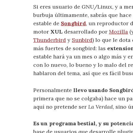
Si eres usuario de GNU/Linux, y a me
burbuja últimamente, sabrás que hace 
estable de
Songbird
, un reproductor d
motor
XUL
desarrollado por
Mozilla
(
Thunderbird
y
Sunbird
) lo que le dot
más fuertes de songbird: las
extensio
estable hará ya un mes o algo más y en
con lo nuevo, lo bueno y lo malo del
hablaron del tema, así que es fácil bu
Personalmente
llevo usando Songbird
primera que no se colgaba) hace un pa
aquí no pretende ser
La Verdad
, sino 
Es un programa bestial, y su potenci
base de usuarios que desarrolle plugi