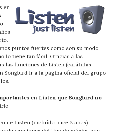
s en
s
 o
 años
cto.
gunos puntos fuertes como son su modo
 lo tiene tan fácil. Gracias a las
s las funciones de Listen (carátulas,
n Songbird ir a la página oficial del grupo
los.
importantes en Listen que Songbird no
rlo.
co de Listen (incluído hace 3 años)
ar de canciones del tipo de música que