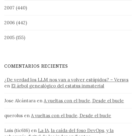
2007
(440)
2006
(442)
2005
(155)
COMENTARIOS RECIENTES
¿De verdad los LLM nos van a volver estúpidos? – Versvs
en
El árbol genealógico del estatus inmaterial
Jose Alcántara
en
A vueltas con el bucle, Desde el bucle
querolus
en
A vueltas con el bucle, Desde el bucle
Luis (tic616)
en
La IA, la caída del foso DevOps, y la