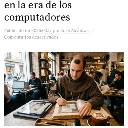
en la era de los
computadores
/
Publicado
en
2026.03.17
por
Jose Alcántara
en Lecciones del renacimiento so
Comentarios desactivados