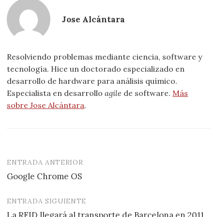
Jose Alcántara
Resolviendo problemas mediante ciencia, software y
tecnología. Hice un doctorado especializado en
desarrollo de hardware para análisis químico.
Especialista en desarrollo
agile
de software.
Más
sobre Jose Alcántara
.
ENTRADA ANTERIOR
Navegación
Google Chrome OS
de
entradas
ENTRADA SIGUIENTE
La RFID llegará al transporte de Barcelona en 2011