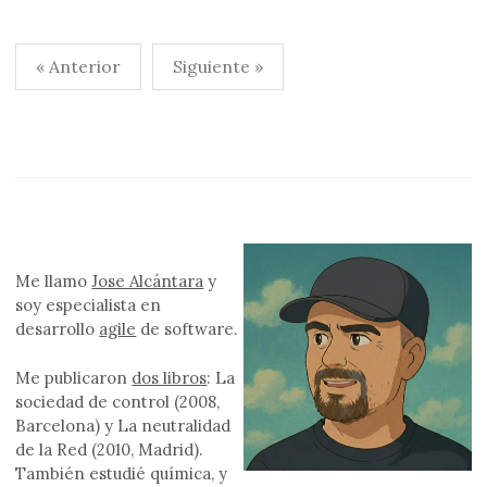
Paginación
« Anterior
Siguiente »
de
entradas
Me llamo
Jose Alcántara
y
soy especialista en
desarrollo
agile
de software.
Me publicaron
dos libros
: La
sociedad de control (2008,
Barcelona) y La neutralidad
de la Red (2010, Madrid).
También estudié química, y