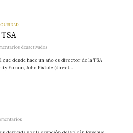
EGURIDAD
a TSA
en Una sorpresa de parte de la TSA
mentarios desactivados
que desde hace un año es director de la TSA
ty Forum, John Pistole (direct...
omentarios
isis derivada por la erupción del volcán Puyehue