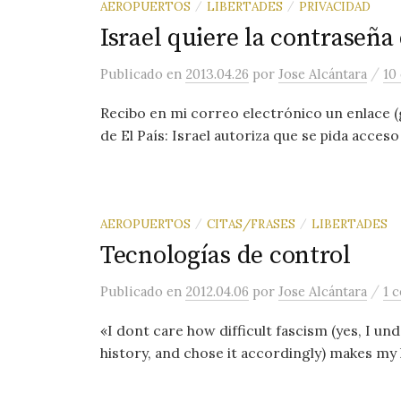
AEROPUERTOS
LIBERTADES
PRIVACIDAD
/
/
Israel quiere la contraseña
/
Publicado
en
2013.04.26
por
Jose Alcántara
10
Recibo en mi correo electrónico un enlace (g
de El País: Israel autoriza que se pida acceso
AEROPUERTOS
CITAS/FRASES
LIBERTADES
/
/
Tecnologías de control
/
Publicado
en
2012.04.06
por
Jose Alcántara
1 
«I dont care how difficult fascism (yes, I u
history, and chose it accordingly) makes my life