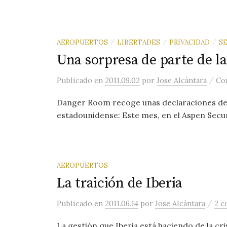
AEROPUERTOS
LIBERTADES
PRIVACIDAD
S
/
/
/
Una sorpresa de parte de l
/
Publicado
en
2011.09.02
por
Jose Alcántara
Co
Danger Room recoge unas declaraciones del 
estadounidense: Este mes, en el Aspen Securi
AEROPUERTOS
La traición de Iberia
/
Publicado
en
2011.06.14
por
Jose Alcántara
2 c
La gestión que Iberia está haciendo de la cr