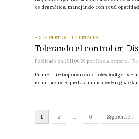
es dramática, manejando con total opacidad l
AEROPUERTOS
LIBERTADES
/
Tolerando el control en Di
/
Publicado
en
2011.06.09
por
Jose Alcántara
5 
Primero te imponen controles indignos e inú
en un juguete que los niños pueden guardar e
Paginación
1
2
…
6
Siguiente »
de