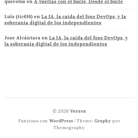
querolus
en
A vueltas con el bucle, Desde el bucle
Luis (tic616)
en
La IA, la caída del foso DevOps, y la
soberanía digital de los independientes
Jose Alcántara
en
La IA, la caída del foso DevOps, y
la soberanía digital de los independientes
© 2026
Versvs
|
Funciona con
WordPress
Theme:
Graphy
por
Themegraphy