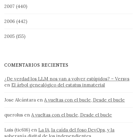
2007
(440)
2006
(442)
2005
(155)
COMENTARIOS RECIENTES
¿De verdad los LLM nos van a volver estúpidos? – Versvs
en
El árbol genealógico del estatus inmaterial
Jose Alcántara
en
A vueltas con el bucle, Desde el bucle
querolus
en
A vueltas con el bucle, Desde el bucle
Luis (tic616)
en
La IA, la caída del foso DevOps, y la
soberanía digital de los independientes