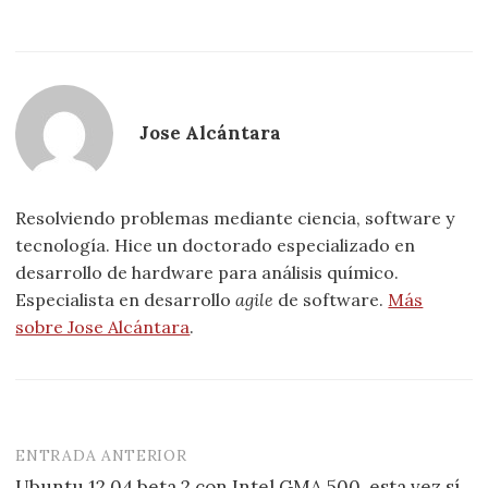
Jose Alcántara
Resolviendo problemas mediante ciencia, software y
tecnología. Hice un doctorado especializado en
desarrollo de hardware para análisis químico.
Especialista en desarrollo
agile
de software.
Más
sobre Jose Alcántara
.
ENTRADA ANTERIOR
Navegación
Ubuntu 12.04 beta 2 con Intel GMA 500, esta vez sí