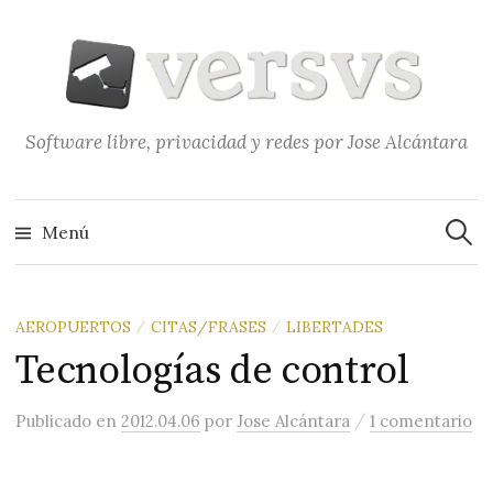
Saltar
al
contenido
Software libre, privacidad y redes por Jose Alcántara
Buscar
Menú
AEROPUERTOS
CITAS/FRASES
LIBERTADES
/
/
Tecnologías de control
/
Publicado
en
2012.04.06
por
Jose Alcántara
1 comentario