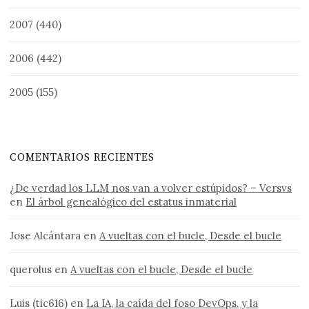
2007
(440)
2006
(442)
2005
(155)
COMENTARIOS RECIENTES
¿De verdad los LLM nos van a volver estúpidos? – Versvs
en
El árbol genealógico del estatus inmaterial
Jose Alcántara
en
A vueltas con el bucle, Desde el bucle
querolus
en
A vueltas con el bucle, Desde el bucle
Luis (tic616)
en
La IA, la caída del foso DevOps, y la