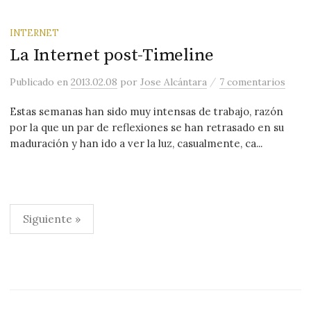
INTERNET
La Internet post-Timeline
/
Publicado
en
2013.02.08
por
Jose Alcántara
7 comentarios
Estas semanas han sido muy intensas de trabajo, razón
por la que un par de reflexiones se han retrasado en su
maduración y han ido a ver la luz, casualmente, ca...
Paginación
Siguiente »
de
entradas