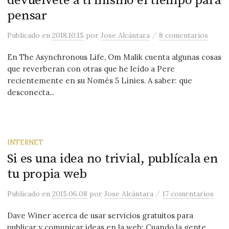
devuélvete a ti mismo el tiempo para
pensar
/
Publicado
en
2018.10.15
por
Jose Alcántara
8 comentarios
En The Asynchronous Life, Om Malik cuenta algunas cosas
que reverberan con otras que he leído a Pere
recientemente en su Només 5 Línies. A saber: que
desconecta...
INTERNET
Si es una idea no trivial, publícala en
tu propia web
/
Publicado
en
2015.06.08
por
Jose Alcántara
17 comentarios
Dave Winer acerca de usar servicios gratuitos para
publicar y comunicar ideas en la web: Cuando la gente