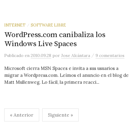
INTERNET
SOFTWARE LIBRE
/
WordPress.com canibaliza los
Windows Live Spaces
/
Publicado
en
2010.09.28
por
Jose Alcántara
9 comentarios
Microsoft cierra MSN Spaces e invita a sus usuarios a
migrar a Wordpress.com. Leímos el anuncio en el blog de
Matt Mullenweg. Lo fácil, la primera reacci...
Paginación
« Anterior
Siguiente »
de
entradas