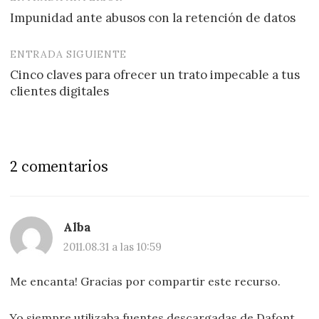
Navegación
Impunidad ante abusos con la retención de datos
de
entradas
ENTRADA SIGUIENTE
Cinco claves para ofrecer un trato impecable a tus
clientes digitales
2 comentarios
Alba
2011.08.31 a las 10:59
Me encanta! Gracias por compartir este recurso.
Yo siempre utilizaba fuentes descargadas de Dafont,