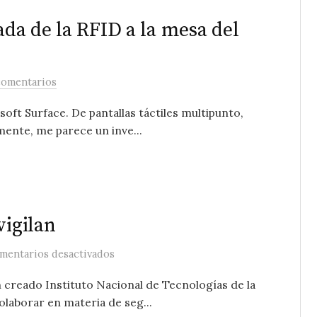
gada de la RFID a la mesa del
comentarios
oft Surface. De pantallas táctiles multipunto,
mente, me parece un inve...
vigilan
en El Gobierno y Microsoft te vigilan
mentarios desactivados
én creado Instituto Nacional de Tecnologías de la
aborar en materia de seg...