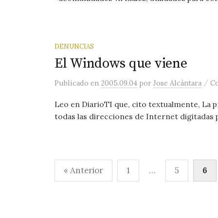
DENUNCIAS
El Windows que viene
/
Publicado
en
2005.09.04
por
Jose Alcántara
Co
Leo en DiarioTI que, cito textualmente, La 
todas las direcciones de Internet digitadas p
Paginación
« Anterior
1
…
5
6
de
entradas