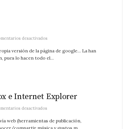
en Microsoft vs Google
mentarios desactivados
pia versión de la página de google... La han
, pues lo hacen todo el...
ox e Internet Explorer
en ¡Más madera! – Sobre Firefox e Intern
mentarios desactivados
vía web (herramientas de publicación,
onocer/compartir música y gustos m...