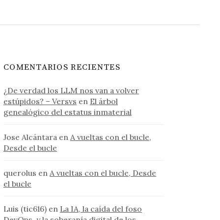
COMENTARIOS RECIENTES
¿De verdad los LLM nos van a volver
estúpidos? – Versvs
en
El árbol
genealógico del estatus inmaterial
Jose Alcántara
en
A vueltas con el bucle,
Desde el bucle
querolus
en
A vueltas con el bucle, Desde
el bucle
Luis (tic616)
en
La IA, la caída del foso
DevOps, y la soberanía digital de los