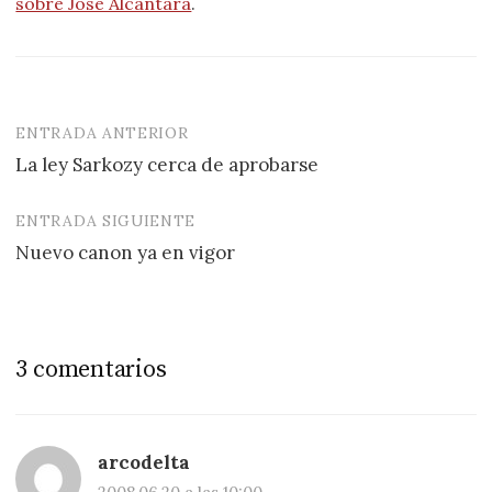
sobre Jose Alcántara
.
ENTRADA ANTERIOR
Navegación
La ley Sarkozy cerca de aprobarse
de
entradas
ENTRADA SIGUIENTE
Nuevo canon ya en vigor
3 comentarios
arcodelta