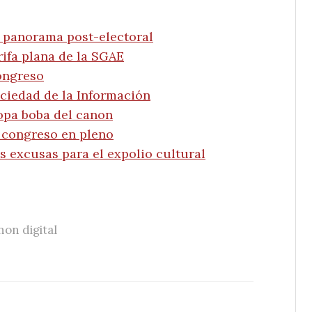
l panorama post-electoral
rifa plana de la SGAE
congreso
ociedad de la Información
opa boba del canon
 congreso en pleno
as excusas para el expolio cultural
on digital