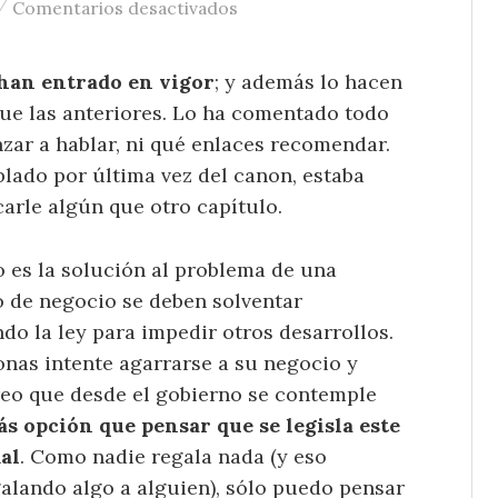
/
en Nuevo canon ya en vigor
Comentarios desactivados
 han entrado en vigor
; y además lo hacen
ue las anteriores. Lo ha comentado todo
ar a hablar, ni qué enlaces recomendar.
lado por última vez del canon, estaba
arle algún que otro capítulo.
o es la solución al problema de una
 de negocio se deben solventar
do la ley para impedir otros desarrollos.
nas intente agarrarse a su negocio y
reo que desde el gobierno se contemple
s opción que pensar que se legisla este
al
. Como nadie regala nada (y eso
galando algo a alguien), sólo puedo pensar