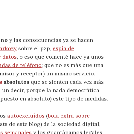
ino
y las consecuencias ya se hacen
sarkozy
sobre el p2p,
espía de
e datos
, o eso que comenté hace ya unos
madas de teléfono
; que no es más que una
emisor y receptor) un mismo servicio.
s
absolutos
que se sienten cada vez más
s un decir, porque la nada democrática
uesto en absoluto) este tipo de medidas.
los
autoexcluídos
(
bola extra sobre
ts de este blog) de la sociedad digital,
as semanales
y los guantánamos legales