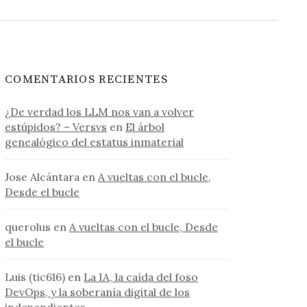
COMENTARIOS RECIENTES
¿De verdad los LLM nos van a volver
estúpidos? – Versvs
en
El árbol
genealógico del estatus inmaterial
Jose Alcántara
en
A vueltas con el bucle,
Desde el bucle
querolus
en
A vueltas con el bucle, Desde
el bucle
Luis (tic616)
en
La IA, la caída del foso
DevOps, y la soberanía digital de los
independientes