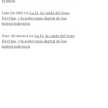
el bucle
Luis (tic616)
en
La IA, la caída del foso
DevOps, y la soberanía digital de los
independientes
Jose Alcántara
en
La IA, la caída del foso
DevOps, y la soberanía digital de los
independientes