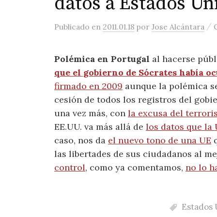
datos a Estados Un
/
Publicado
en
2011.01.18
por
Jose Alcántara
Polémica en Portugal
al hacerse públ
que el gobierno de Sócrates había oc
firmado en 2009
aunque la polémica se
cesión de todos los registros del gob
una vez más, con
la excusa del terror
EE.UU. va más allá de
los datos que la
caso, nos da
el nuevo tono de una UE
q
las libertades de sus ciudadanos al me
control
, como ya comentamos,
no lo h
Estados 