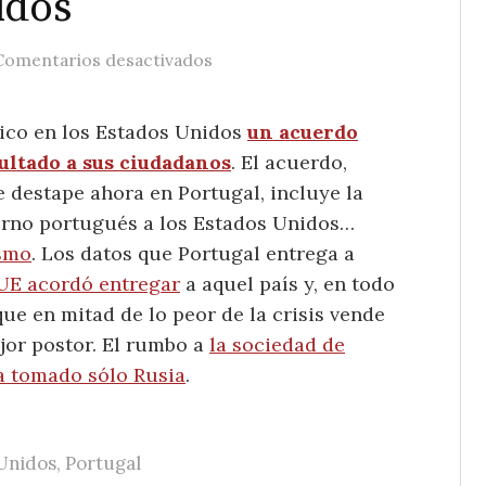
idos
en Polémica en Portugal por la c
Comentarios desactivados
ico en los Estados Unidos
un acuerdo
ultado a sus ciudadanos
. El acuerdo,
 destape ahora en Portugal, incluye la
ierno portugués a los Estados Unidos…
ismo
. Los datos que Portugal entrega a
 UE acordó entregar
a aquel país y, en todo
ue en mitad de lo peor de la crisis vende
jor postor. El rumbo a
la sociedad de
a tomado sólo Rusia
.
Unidos
,
Portugal