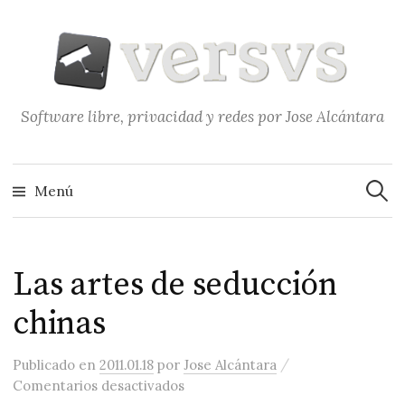
Saltar
al
contenido
Software libre, privacidad y redes por Jose Alcántara
Buscar
Menú
Las artes de seducción
chinas
/
Publicado
en
2011.01.18
por
Jose Alcántara
en Las artes de seducción chinas
Comentarios desactivados