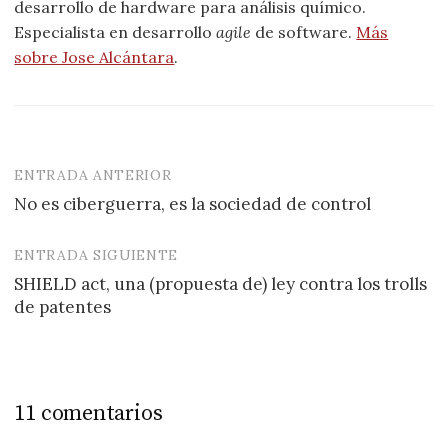
desarrollo de hardware para análisis químico.
Especialista en desarrollo
agile
de software.
Más
sobre Jose Alcántara
.
ENTRADA ANTERIOR
Navegación
No es ciberguerra, es la sociedad de control
de
entradas
ENTRADA SIGUIENTE
SHIELD act, una (propuesta de) ley contra los trolls
de patentes
11 comentarios