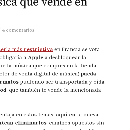
sica que vende en
/
4 comentarios
cerla más
restrictiva
en Francia se vota
obligaría a
Apple
a desbloquear la
ue la música que compres en la tienda
ector de venta digital de música)
pueda
ormatos
pudiendo ser transportada y oída
Pod
, que también te vende la mencionada
entaja en estos temas,
aquí en
la nueva
antean eliminarlos
, caminos opuestos sin