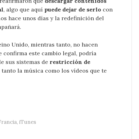
 reafirmaron que
descargar contenidos
al
, algo que aquí
puede dejar de serlo
con
 hace unos días y la redefinición del
mpañará.
eino Unido, mientras tanto, no hacen
se confirma este cambio legal, podría
de sus sistemas de
restricción de
 tanto la música como los vídeos que te
Francia
,
iTunes