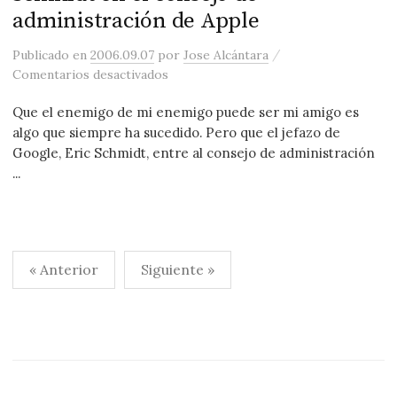
administración de Apple
/
Publicado
en
2006.09.07
por
Jose Alcántara
en Schmidt en el consejo de administr
Comentarios desactivados
Que el enemigo de mi enemigo puede ser mi amigo es
algo que siempre ha sucedido. Pero que el jefazo de
Google, Eric Schmidt, entre al consejo de administración
...
Paginación
« Anterior
Siguiente »
de
entradas