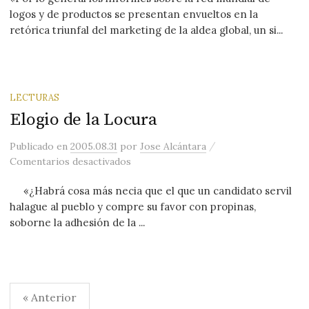
logos y de productos se presentan envueltos en la
retórica triunfal del marketing de la aldea global, un si...
LECTURAS
Elogio de la Locura
/
Publicado
en
2005.08.31
por
Jose Alcántara
en Elogio de la Locura
Comentarios desactivados
«¿Habrá cosa más necia que el que un candidato servil
halague al pueblo y compre su favor con propinas,
soborne la adhesión de la ...
Paginación
« Anterior