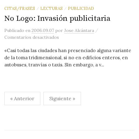
CITAS/FRASES
LECTURAS
PUBLICIDAD
/
/
No Logo: Invasión publicitaria
/
Publicado
en
2006.09.07
por
Jose Alcántara
en No Logo: Invasión publicitaria
Comentarios desactivados
«Casi todas las ciudades han presenciado alguna variante
de la toma tridimensional, si no en edificios enteros, en
autobuses, tranvías o taxis. Sin embargo, a v...
Paginación
« Anterior
Siguiente »
de
entradas