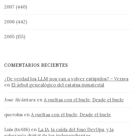
2007
(440)
2006
(442)
2005
(155)
COMENTARIOS RECIENTES
¿De verdad los LLM nos van a volver estúpidos? – Versvs
en
El árbol genealógico del estatus inmaterial
Jose Alcántara
en
A vueltas con el bucle, Desde el bucle
querolus
en
A vueltas con el bucle, Desde el bucle
Luis (tic616)
en
La IA, la caída del foso DevOps, y la
soberanía digital de los independientes