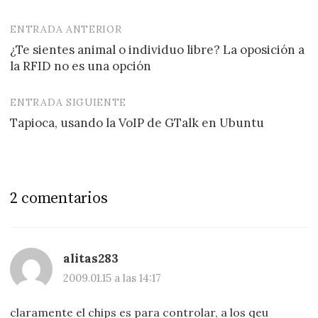
ENTRADA ANTERIOR
Navegación
¿Te sientes animal o individuo libre? La oposición a
de
la RFID no es una opción
entradas
ENTRADA SIGUIENTE
Tapioca, usando la VoIP de GTalk en Ubuntu
2 comentarios
alitas283
2009.01.15 a las 14:17
claramente el chips es para controlar, a los qeu