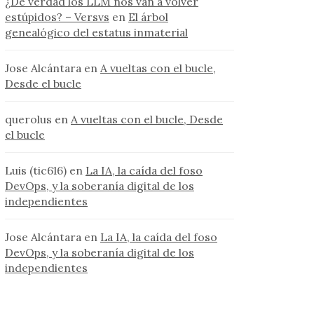
¿De verdad los LLM nos van a volver
estúpidos? – Versvs
en
El árbol
genealógico del estatus inmaterial
Jose Alcántara
en
A vueltas con el bucle,
Desde el bucle
querolus
en
A vueltas con el bucle, Desde
el bucle
Luis (tic616)
en
La IA, la caída del foso
DevOps, y la soberanía digital de los
independientes
Jose Alcántara
en
La IA, la caída del foso
DevOps, y la soberanía digital de los
independientes