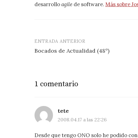
desarrollo
agile
de software.
Más sobre Jo
ENTRADA ANTERIOR
Navegación
Bocados de Actualidad (48º)
de
entradas
1 comentario
tete
2008.04.17 a las 22:26
Desde que tengo ONO solo he podido conec