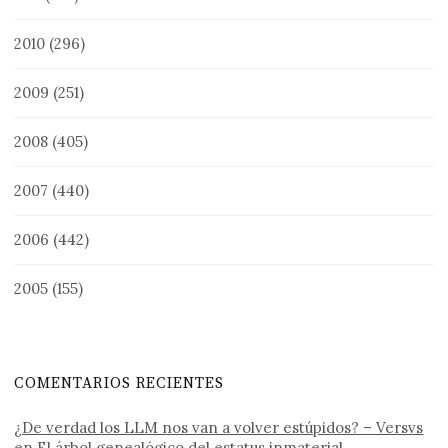
2010
(296)
2009
(251)
2008
(405)
2007
(440)
2006
(442)
2005
(155)
COMENTARIOS RECIENTES
¿De verdad los LLM nos van a volver estúpidos? – Versvs
en
El árbol genealógico del estatus inmaterial